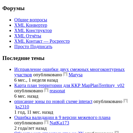
Форумы
Общие вопросы
XML Конвертер
XML Конструктор
XML Отчёты
XML Контакт — Росреестр
Просто Подписать
Последние темы
Исправление ошибки двух смежных многоконтурных
участков
опубликовано
Marysa
6 мес., 1 неделя назад
Карта план территории для ККР MapPlanTerritory_v02
опубликовано
reasonat
6 мес. назад
описание зоны по новой схеме interact
опубликовано
ks2310
1 год, 11 мес. назад
Ошибка валидации в 9 версии межевого плана
опубликовано
NatKa173
2 года/лет назад