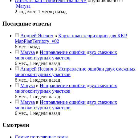
Объекты кап строительства на ЗУ
опубликовано
Marysa
2 года/лет, 1 месяц назад
Последние ответы
Андрей Ясевич
в
Карта план территории для ККР
MapPlanTerritory_v02
6 мес. назад
Marysa
в
Исправление ошибки двух смежных
многоконтурных участков
6 мес., 1 неделя назад
Андрей Ясевич
в
Исправление ошибки двух смежных
многоконтурных участков
6 мес., 1 неделя назад
Marysa
в
Исправление ошибки двух смежных
многоконтурных участков
6 мес., 1 неделя назад
Marysa
в
Исправление ошибки двух смежных
многоконтурных участков
6 мес., 1 неделя назад
Смотрели
Самые популярные темы