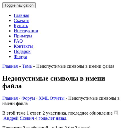
Toggle navigation
Главная
Скачать
Купить
Инструкции
Примеры
FAQ
Контакты
Подарок
Форум
Главная
»
Тема
»
Недопустимые символы в имени файла
Недопустимые символы в имени
файла
Главная
›
Форум
›
XML Отчёты
›
Недопустимые символы в
имени файла
В этой теме 1 ответ, 2 участника, последнее обновление
Андрей Ясевич
4 года/лет назад
.
Просмотр 2 сообщений - с 1 по 2 (из 2 всего)